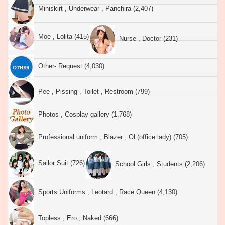
Miniskirt , Underwear , Panchira (2,407)
Moe , Lolita (415)
Nurse , Doctor (231)
Other- Request (4,030)
Pee , Pissing , Toilet , Restroom (799)
Photos , Cosplay gallery (1,768)
Professional uniform , Blazer , OL(office lady) (705)
Sailor Suit (726)
School Girls , Students (2,206)
Sports Uniforms , Leotard , Race Queen (4,130)
Topless , Ero , Naked (666)