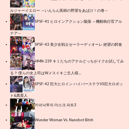
ルジャーイエロー ～いんらん医師の野望をあばけ！の巻～
SPSF-41 ヒロインアクション陥落 ～機動執行官アル
テア～
SPSF-43 美少女戦士セーラーディオーレ 絶望の餌食
HMN-239 キミたちのアナルどっちがイクか試してみ
る？ 僕らの女上司はWメスイキご主人様…
SPSF-42 巨大ヒロイン ハイパーステラVS巨大ロボッ
ト&異星人
카쉬낙투의 마스크 파트3
Wunder Woman Vs. Nanobot Bitch