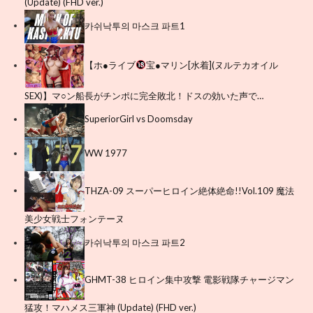
(Update) (FHD ver.)
카쉬낙투의 마스크 파트1
【ホ●ライブ
宝●マリン[水着](ヌルテカオイル
SEX)】マ○ン船長がチンポに完全敗北！ドスの効いた声で…
SuperiorGirl vs Doomsday
WW 1977
THZA-09 スーパーヒロイン絶体絶命!!Vol.109 魔法
美少女戦士フォンテーヌ
카쉬낙투의 마스크 파트2
GHMT-38 ヒロイン集中攻撃 電影戦隊チャージマン
猛攻！マハメス三軍神 (Update) (FHD ver.)