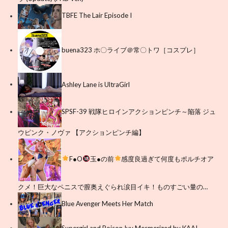
TBFE The Lair Episode I
buena323 ホ〇ライブ＠常〇トワ［コスプレ］
Ashley Lane is UltraGirl
SPSF-39 戦隊ヒロインアクションピンチ～陥落 ジュ
ウピンク・ノヴァ 【アクションピンチ編】
F●O
玉●の前
感度良過ぎて何度もポルチオア
クメ！巨大なペニスで膣奥えぐられ涙目イキ！ものすごい量の…
Blue Avenger Meets Her Match
Supergirl and Poison Ivy Mesmerized by KAA!