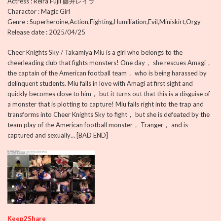
Actress : Reira Fujii 藤井レイラ
Charactor : Magic Girl
Genre : Superheroine,Action,Fighting,Humiliation,Evil,Miniskirt,Orgy
Release date : 2025/04/25
Cheer Knights Sky / Takamiya Miu is a girl who belongs to the
cheerleading club that fights monsters! One day， she rescues Amagi，
the captain of the American football team， who is being harassed by
delinquent students. Miu falls in love with Amagi at first sight and
quickly becomes close to him， but it turns out that this is a disguise of
a monster that is plotting to capture! Miu falls right into the trap and
transforms into Cheer Knights Sky to fight， but she is defeated by the
team play of the American football monster， Tranger， and is
captured and sexually… [BAD END]
Keep2Share