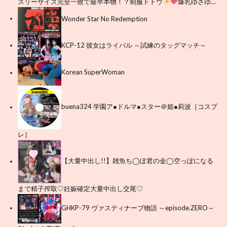
スリーサイズ完全一致で最早本物！？制服ドトウ
爆乳ゆさゆ…
Wonder Star No Redemption
KCP-12 彼女はライバル ～試練のタッグマッチ～
Korean SuperWoman
buena324 学園ア●ドルマ●スター＠姫●莉波［コスプ
レ］
【大量中出し!!】雑魚ち◯ぽ君の金◯空っぽになる
まで精子搾取♡妊娠確定大量中出し交尾♡
GHKP-79 ヴァスティナーブ物語 ～episode.ZERO～