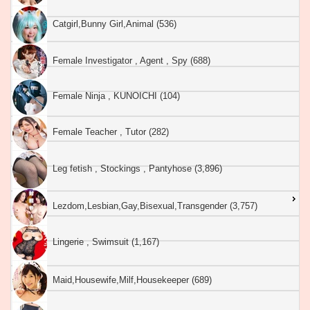
Catgirl,Bunny Girl,Animal (536)
Female Investigator , Agent , Spy (688)
Female Ninja , KUNOICHI (104)
Female Teacher , Tutor (282)
Leg fetish , Stockings , Pantyhose (3,896)
Lezdom,Lesbian,Gay,Bisexual,Transgender (3,757)
Lingerie , Swimsuit (1,167)
Maid,Housewife,Milf,Housekeeper (689)