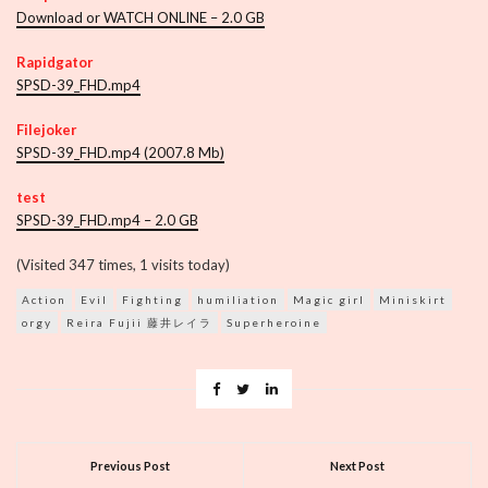
Download or WATCH ONLINE – 2.0 GB
Rapidgator
SPSD-39_FHD.mp4
Filejoker
SPSD-39_FHD.mp4 (2007.8 Mb)
test
SPSD-39_FHD.mp4 – 2.0 GB
(Visited 347 times, 1 visits today)
Action
Evil
Fighting
humiliation
Magic girl
Miniskirt
orgy
Reira Fujii 藤井レイラ
Superheroine
Previous Post
Next Post