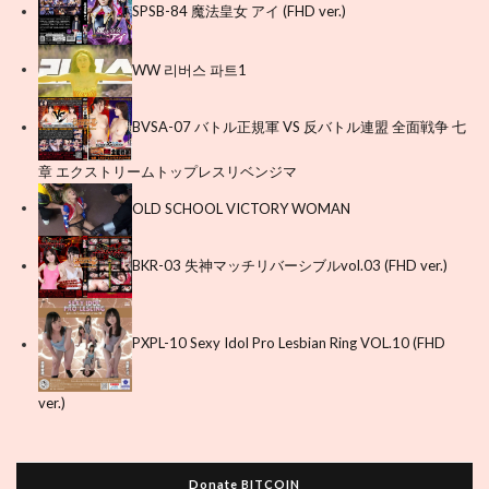
SPSB-84 魔法皇女 アイ (FHD ver.)
WW 리버스 파트1
BVSA-07 バトル正規軍 VS 反バトル連盟 全面戦争 七
章 エクストリームトップレスリベンジマ
OLD SCHOOL VICTORY WOMAN
BKR-03 失神マッチリバーシブルvol.03 (FHD ver.)
PXPL-10 Sexy Idol Pro Lesbian Ring VOL.10 (FHD
ver.)
Donate BITCOIN