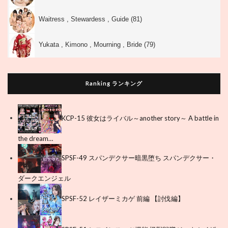
Waitress , Stewardess , Guide (81)
Yukata , Kimono , Mourning , Bride (79)
Ranking ランキング
KCP-15 彼女はライバル～another story～ A battle in
the dream…
SPSF-49 スパンデクサー暗黒堕ち スパンデクサー・
ダークエンジェル
SPSF-52 レイザーミカゲ 前編 【討伐編】