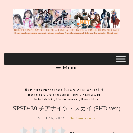
Menu
♕︎JP Superheroines (GIGA-ZEN-Asian) ♕︎
,
Bondage , Gangbang , SM , FEMDOM
,
Miniskirt , Underwear , Panchira
SPSD-39 チアナイツ・スカイ (FHD ver.)
April 16, 2025
No Comments