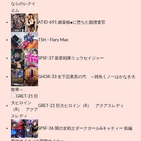
ATID-691 媚薬痴●に堕ちた囮捜査官
TSH – Fiery Man
SPSF-37 新星戦隊リュウセイジャー
GHOR-33 女下忍衆其の弐 ～雑魚くノ一はかなき大
散華～
GRET-21 巨大ヒロイン（R） アクアスレディ
SPSF-36 闇の女戦士ダークガール&キャティー 前編
最凶サイコパス変態サイカー