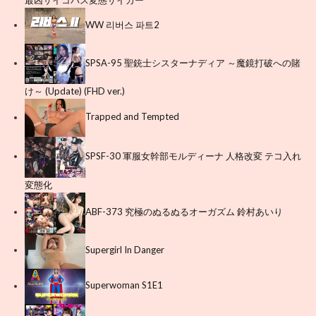
WW 리버스 파트2
SPSA-95 聖銃士シスターナディア ～魔鏡打破への賭
け～ (Update) (FHD ver.)
Trapped and Tempted
SPSF-30 軍服女幹部モルディーナ 人格改変 テコ入れ
変態化
ABF-373 究極のぬるぬるオーガズム 鈴村あいり
Supergirl In Danger
Superwoman S1E1