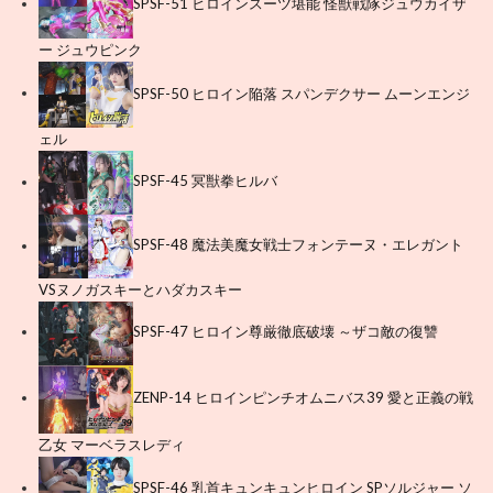
SPSF-51 ヒロインスーツ堪能 怪獣戦隊ジュウカイザ
ー ジュウピンク
SPSF-50 ヒロイン陥落 スパンデクサー ムーンエンジ
ェル
SPSF-45 冥獣拳ヒルバ
SPSF-48 魔法美魔女戦士フォンテーヌ・エレガント
VSヌノガスキーとハダカスキー
SPSF-47 ヒロイン尊厳徹底破壊 ～ザコ敵の復讐
ZENP-14 ヒロインピンチオムニバス39 愛と正義の戦
乙女 マーベラスレディ
SPSF-46 乳首キュンキュンヒロイン SPソルジャー ソ