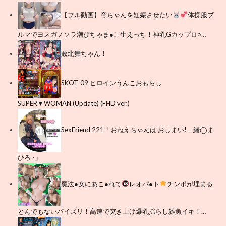
【フル動画】穹ちゃんを妊娠させたい
体操服ブ
ルマでヨスガノソラ潮ぴちゃま●こ生えっち！神乳Gカップロ○…
敗北舞ちゃん！
SKOT-09 ヒロインうんこおもらし
SUPER▼WOMAN (Update) (FHD ver.)
SexFriend 221「おねえちゃんは おしまい! – 緒◯ま
ひろ -」
魔法●女にあこ●れて
レオパ●ト
チンポが埋まる
とんでもないパイズリ！高速で突き上げ爆乳揺らし雑魚イキ！…