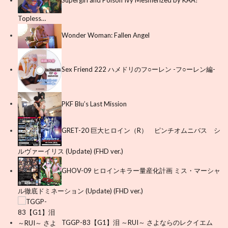
Topless…
Wonder Woman: Fallen Angel
Sex Friend 222 ハメドリのフ○ーレン -フ○ーレン編-
PKF Blu’s Last Mission
GRET-20 巨大ヒロイン（R） ピンチオムニバス シ
ルヴァーイリス (Update) (FHD ver.)
GHOV-09 ヒロインキラー量産化計画 ミス・マーシャ
ル徹底ドミネーション (Update) (FHD ver.)
TGGP-83【G1】泪 ～RUI～ さよならのレクイエム