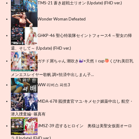
TMS-21 蒼き超戦士リオン (Update) (FHD ver.)
Wonder Woman Defeated
GHKP-46 聖心特装隊セイントフォース4 ～聖女の帰
還、そして～ (Update) (FHD ver.)
ガチド屑ちゃん 潮吹き
×天然Ｉcup
くびれ美巨乳
メンエスレイヤー歌帆 調×怯済中出しまん子…
WW 리버스 파트3
MIDA-678 囮捜査官マユ-キメセク媚薬中出し 航空・
潜入捜査編- 篠真有
JMSZ-39 恋するヒロイン 奥様は美聖女仮面オーロ
ラ (Update) (FHD ver.)