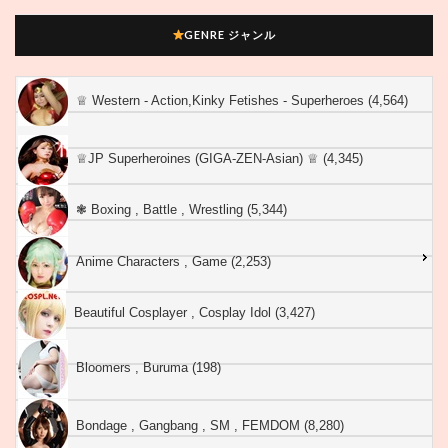
GENRE ジャンル
♕︎ Western - Action,Kinky Fetishes - Superheroes (4,564)
♕︎JP Superheroines (GIGA-ZEN-Asian) ♕︎ (4,345)
❃ Boxing , Battle , Wrestling (5,344)
Anime Characters , Game (2,253)
Beautiful Cosplayer , Cosplay Idol (3,427)
Bloomers , Buruma (198)
Bondage , Gangbang , SM , FEMDOM (8,280)