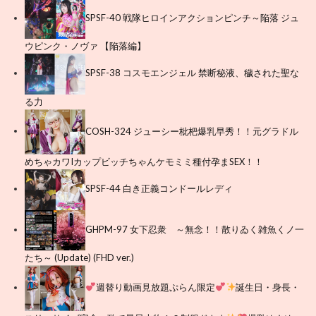
SPSF-40 戦隊ヒロインアクションピンチ～陥落 ジュ
ウピンク・ノヴァ 【陥落編】
SPSF-38 コスモエンジェル 禁断秘液、穢された聖な
る力
COSH-324 ジューシー枇杷爆乳早秀！！元グラドル
めちゃカワIカップビッチちゃんケモミミ種付孕まSEX！！
SPSF-44 白き正義コンドールレディ
GHPM-97 女下忍衆 ～無念！！散りゐく雑魚くノ一
たち～ (Update) (FHD ver.)
週替り動画見放題ぷらん限定
誕生日・身長・