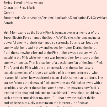
Series : Heroine Mass Attack
Charactor : Sexy Mask
Genre :
Superheroine,Battle,Action,Fighting,Humiliation,Domination,Evil,Orgy,Mas
Attack
Yuki Momozono as the Spark-Pink is being active as a member of the
Super Electric Force named the Spark V. While she is fighting against a
powerful enemy， she is damaged so seriously. But she can beat the
enemy with her deadly blow and leaves for home. During the fight，
from the somewhere behind of the Pink， there was a person who’s
watching the Pink while her mask was being broken by attacks of the
enemy’s monster. That is a stalker of a passionate fun of the Spark-Pink.
The face of the Pink with the broken mask that the stalker saw is
exactly same face of a lovely girl with a pink one-peace dress， who
rescued him when he was picked a quarrel with some punks before. The
stalker follows the damaged Pink and witnesses Yuki taken away with a
suspicious car. After the stalker goes home， he imagines how Yuki is
treated after that and indulges to play himself. ”I wish that I could have
such a strong cute girl for my own～”， that how the stalker thinks，
and while he is casually watching on the Internet， he finds an