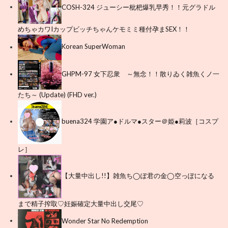
COSH-324 ジューシー枇杷爆乳早秀！！元グラドル
めちゃカワIカップビッチちゃんケモミミ種付孕まSEX！！
Korean SuperWoman
GHPM-97 女下忍衆 ～無念！！散りゐく雑魚くノ一
たち～ (Update) (FHD ver.)
buena324 学園ア●ドルマ●スター＠姫●莉波［コスプ
レ］
【大量中出し!!】雑魚ち◯ぽ君の金◯空っぽになる
まで精子搾取♡妊娠確定大量中出し交尾♡
Wonder Star No Redemption