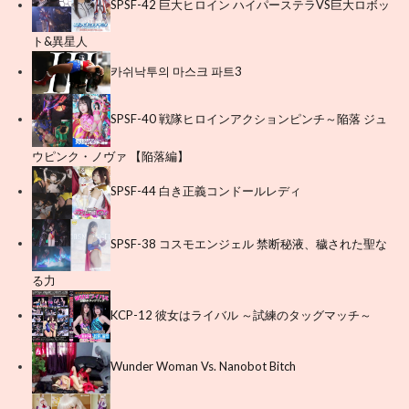
SPSF-42 巨大ヒロイン ハイパーステラVS巨大ロボッ
ト&異星人
카쉬낙투의 마스크 파트3
SPSF-40 戦隊ヒロインアクションピンチ～陥落 ジュ
ウピンク・ノヴァ 【陥落編】
SPSF-44 白き正義コンドールレディ
SPSF-38 コスモエンジェル 禁断秘液、穢された聖な
る力
KCP-12 彼女はライバル ～試練のタッグマッチ～
Wunder Woman Vs. Nanobot Bitch