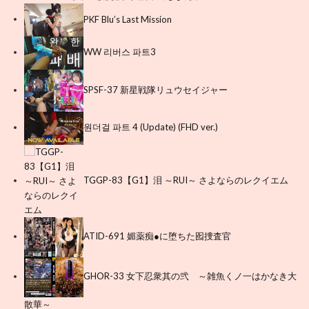
PKF Blu’s Last Mission
WW 리버스 파트3
SPSF-37 新星戦隊リュウセイジャー
원더걸 파트 4 (Update) (FHD ver.)
TGGP-83【G1】泪 ～RUI～ さよならのレクイエム
ATID-691 媚薬痴●に堕ちた囮捜査官
GHOR-33 女下忍衆其の弐 ～雑魚くノ一はかなき大
散華～