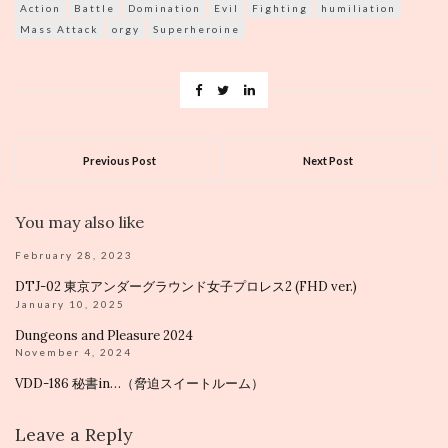
Action
Battle
Domination
Evil
Fighting
humiliation
Mass Attack
orgy
Superheroine
Previous Post
Next Post
You may also like
February 28, 2023
DTJ-02 東京アンダーグラウンド女子プロレス2 (FHD ver.)
January 10, 2025
Dungeons and Pleasure 2024
November 4, 2024
VDD-186 秘書in…（脅迫スイートルーム）
Leave a Reply