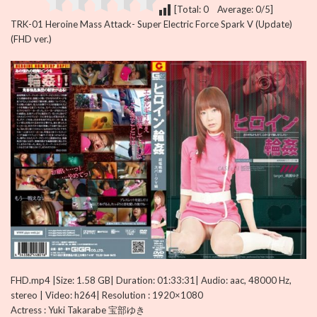
[Total: 0 Average: 0/5]
TRK-01 Heroine Mass Attack- Super Electric Force Spark V (Update)
(FHD ver.)
FHD.mp4 |Size: 1.58 GB| Duration: 01:33:31| Audio: aac, 48000 Hz,
stereo | Video: h264| Resolution : 1920×1080
Actress : Yuki Takarabe 宝部ゆき