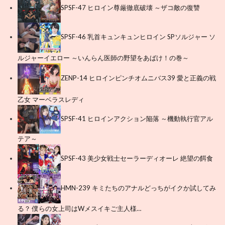
SPSF-47 ヒロイン尊厳徹底破壊 ～ザコ敵の復讐
SPSF-46 乳首キュンキュンヒロイン SPソルジャー ソ
ルジャーイエロー ～いんらん医師の野望をあばけ！の巻～
ZENP-14 ヒロインピンチオムニバス39 愛と正義の戦
乙女 マーベラスレディ
SPSF-41 ヒロインアクション陥落 ～機動執行官アル
テア～
SPSF-43 美少女戦士セーラーディオーレ 絶望の餌食
HMN-239 キミたちのアナルどっちがイクか試してみ
る？ 僕らの女上司はWメスイキご主人様…