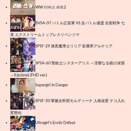
WW 리버스 파트2
BVSA-07 バトル正規軍 VS 反バトル連盟 全面戦争 七
章 エクストリームトップレスリベンジマ
SPSF-29 漆黒魔導士リリア 彩層界アルケリア
SPSA-60 聖銃士シスターアリス ～淫靡なる鏡の深淵
～(Update) (FHD ver.)
Supergirl In Danger
SPSF-30 軍服女幹部モルディーナ 人格改変 テコ入れ
変態化
Ultragirl’s Erotic Defeat