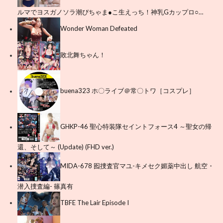
ルマでヨスガノソラ潮ぴちゃま●こ生えっち！神乳Gカップロ○…
Wonder Woman Defeated
敗北舞ちゃん！
buena323 ホ〇ライブ＠常〇トワ［コスプレ］
GHKP-46 聖心特装隊セイントフォース4 ～聖女の帰
還、そして～ (Update) (FHD ver.)
MIDA-678 囮捜査官マユ-キメセク媚薬中出し 航空・
潜入捜査編- 篠真有
TBFE The Lair Episode I