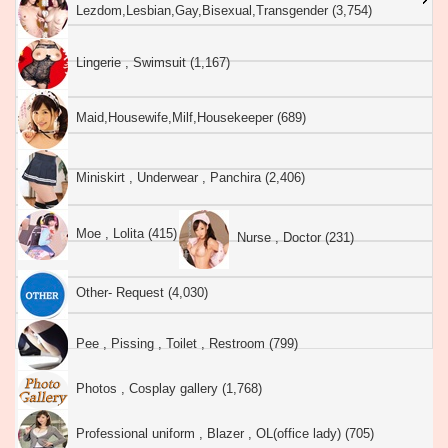
Lezdom,Lesbian,Gay,Bisexual,Transgender (3,754)
Lingerie , Swimsuit (1,167)
Maid,Housewife,Milf,Housekeeper (689)
Miniskirt , Underwear , Panchira (2,406)
Moe , Lolita (415)
Nurse , Doctor (231)
Other- Request (4,030)
Pee , Pissing , Toilet , Restroom (799)
Photos , Cosplay gallery (1,768)
Professional uniform , Blazer , OL(office lady) (705)