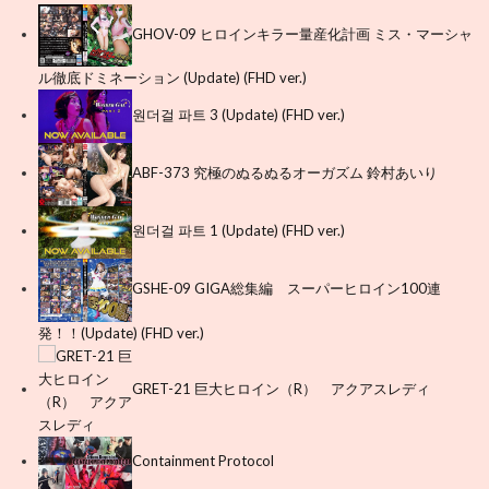
GHOV-09 ヒロインキラー量産化計画 ミス・マーシャ
ル徹底ドミネーション (Update) (FHD ver.)
원더걸 파트 3 (Update) (FHD ver.)
ABF-373 究極のぬるぬるオーガズム 鈴村あいり
원더걸 파트 1 (Update) (FHD ver.)
GSHE-09 GIGA総集編 スーパーヒロイン100連
発！！(Update) (FHD ver.)
GRET-21 巨大ヒロイン（R） アクアスレディ
Containment Protocol