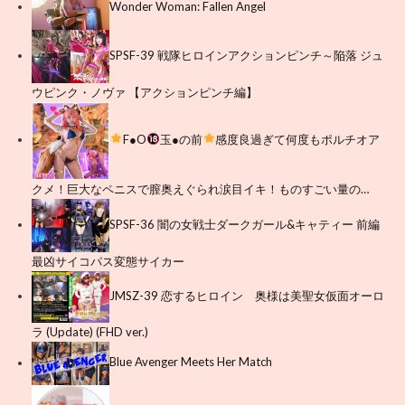
Wonder Woman: Fallen Angel
SPSF-39 戦隊ヒロインアクションピンチ～陥落 ジュ
ウピンク・ノヴァ 【アクションピンチ編】
F●O
玉●の前
感度良過ぎて何度もポルチオア
クメ！巨大なペニスで膣奥えぐられ涙目イキ！ものすごい量の…
SPSF-36 闇の女戦士ダークガール&キャティー 前編
最凶サイコパス変態サイカー
JMSZ-39 恋するヒロイン 奥様は美聖女仮面オーロ
ラ (Update) (FHD ver.)
Blue Avenger Meets Her Match