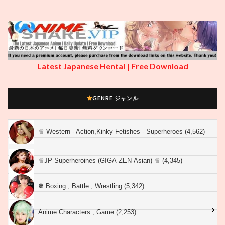
Latest Japanese Hentai | Free Download
GENRE ジャンル
♕︎ Western - Action,Kinky Fetishes - Superheroes (4,562)
♕︎JP Superheroines (GIGA-ZEN-Asian) ♕︎ (4,345)
❃ Boxing , Battle , Wrestling (5,342)
Anime Characters , Game (2,253)