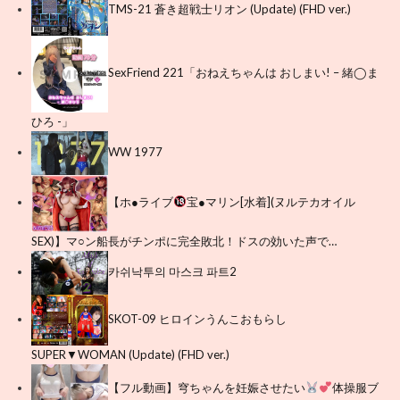
TMS-21 蒼き超戦士リオン (Update) (FHD ver.)
SexFriend 221「おねえちゃんは おしまい! – 緒◯ま
ひろ -」
WW 1977
【ホ●ライブ
宝●マリン[水着](ヌルテカオイル
SEX)】マ○ン船長がチンポに完全敗北！ドスの効いた声で…
카쉬낙투의 마스크 파트2
SKOT-09 ヒロインうんこおもらし
SUPER▼WOMAN (Update) (FHD ver.)
【フル動画】穹ちゃんを妊娠させたい
体操服ブ