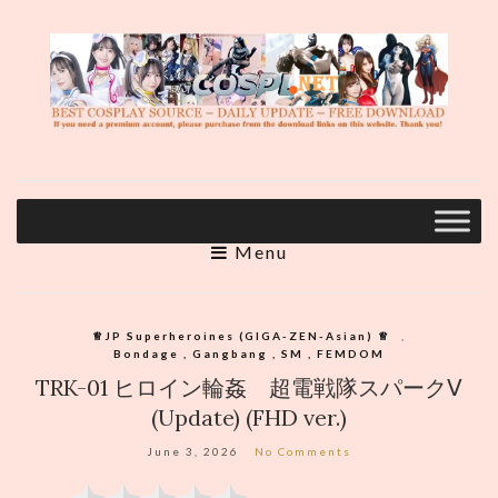
Menu
♕︎JP Superheroines (GIGA-ZEN-Asian) ♕︎
,
Bondage , Gangbang , SM , FEMDOM
TRK-01 ヒロイン輪姦 超電戦隊スパークⅤ
(Update) (FHD ver.)
June 3, 2026
No Comments