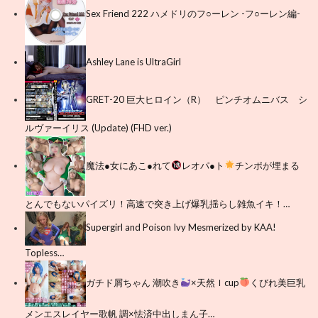
Sex Friend 222 ハメドリのフ○ーレン -フ○ーレン編-
Ashley Lane is UltraGirl
GRET-20 巨大ヒロイン（R） ピンチオムニバス シ
ルヴァーイリス (Update) (FHD ver.)
魔法●女にあこ●れて
レオパ●ト
チンポが埋まる
とんでもないパイズリ！高速で突き上げ爆乳揺らし雑魚イキ！…
Supergirl and Poison Ivy Mesmerized by KAA!
Topless…
ガチド屑ちゃん 潮吹き
×天然Ｉcup
くびれ美巨乳
メンエスレイヤー歌帆 調×怯済中出しまん子…