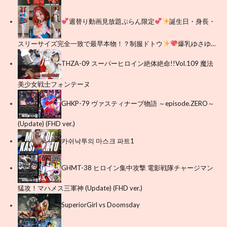
週替り動画見放題ぷらん限定
誕生日・身長・
スリーサイズ完全一致で最早本物！？制服ドトウ
爆乳ゆさゆ…
THZA-09 スーパーヒロイン絶体絶命!!Vol.109 魔法
美少女戦士フォンテーヌ
GHKP-79 ヴァスティナーブ物語 ～episode.ZERO～
(Update) (FHD ver.)
카쉬낙투의 마스크 파트1
GHMT-38 ヒロイン集中攻撃 電影戦隊チャージマン
猛攻！マハメス三軍神 (Update) (FHD ver.)
SuperiorGirl vs Doomsday