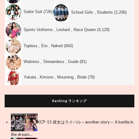
Sailor Suit (726)
School Girls , Students (2,206)
Sports Uniforms , Leotard , Race Queen (4,129)
Topless , Ero , Naked (664)
Waitress , Stewardess , Guide (81)
Yukata , Kimono , Mourning , Bride (79)
Ranking ランキング
KCP-15 彼女はライバル～another story～ A battle in
the dream…