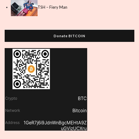
TSH – Fiery Man
Donate BITCOIN