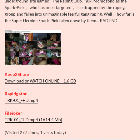
underground site named ”The Raping Club.” Yuki Momozono as the
Spark-Pink， who has been targeted， is entrapped by the raping
group and fallen into unimaginable fearful gang raping. Well， how far is
the Super Heroine Spark-Pink fallen down by them… BAD END
Keep2Share
Download or WATCH ONLINE – 1.6 GB
Rapidgator
TRK-01_FHD.mp4
Filejoker
TRK-01_FHD.mp4 (1614.4 Mb)
(Visited 277 times, 1 visits today)