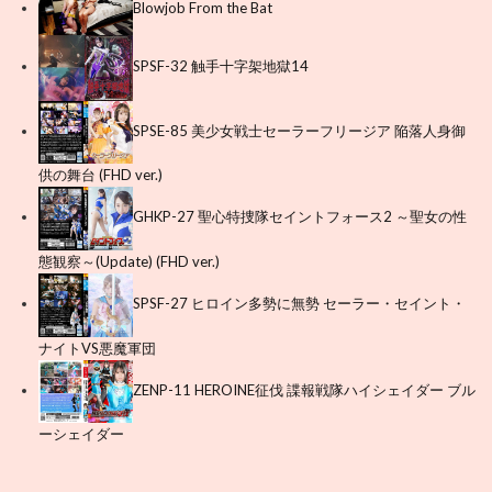
Blowjob From the Bat
SPSF-32 触手十字架地獄14
SPSE-85 美少女戦士セーラーフリージア 陥落人身御
供の舞台 (FHD ver.)
GHKP-27 聖心特捜隊セイントフォース2 ～聖女の性
態観察～(Update) (FHD ver.)
SPSF-27 ヒロイン多勢に無勢 セーラー・セイント・
ナイトVS悪魔軍団
ZENP-11 HEROINE征伐 諜報戦隊ハイシェイダー ブル
ーシェイダー