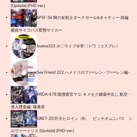
(Update) (FHD ver.)
SPSF-36 闇の女戦士ダークガール&キャティー 前編
最凶サイコパス変態サイカー
buena323 ホ〇ライブ＠常〇トワ［コスプレ］
Sex Friend 222 ハメドリのフ○ーレン -フ○ーレン編-
MIDA-678 囮捜査官マユ-キメセク媚薬中出し 航空・
潜入捜査編- 篠真有
GRET-20 巨大ヒロイン（R） ピンチオムニバス シ
ルヴァーイリス (Update) (FHD ver.)