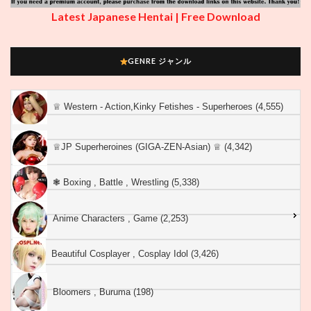
Latest Japanese Hentai | Free Download
GENRE ジャンル
♕︎ Western - Action,Kinky Fetishes - Superheroes (4,555)
♕︎JP Superheroines (GIGA-ZEN-Asian) ♕︎ (4,342)
❃ Boxing , Battle , Wrestling (5,338)
Anime Characters , Game (2,253)
Beautiful Cosplayer , Cosplay Idol (3,426)
Bloomers , Buruma (198)