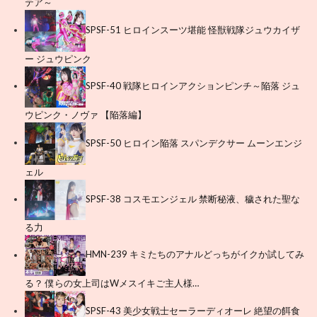
テア～
SPSF-51 ヒロインスーツ堪能 怪獣戦隊ジュウカイザ
ー ジュウピンク
SPSF-40 戦隊ヒロインアクションピンチ～陥落 ジュ
ウピンク・ノヴァ 【陥落編】
SPSF-50 ヒロイン陥落 スパンデクサー ムーンエンジ
ェル
SPSF-38 コスモエンジェル 禁断秘液、穢された聖な
る力
HMN-239 キミたちのアナルどっちがイクか試してみ
る？ 僕らの女上司はWメスイキご主人様…
SPSF-43 美少女戦士セーラーディオーレ 絶望の餌食