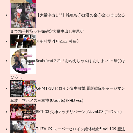
【大量中出し!!】雑魚ち◯ぽ君の金◯空っぽになる
まで精子搾取♡妊娠確定大量中出し交尾♡
카쉬낙투의 마스크 파트3
SexFriend 221「おねえちゃんは おしまい! – 緒◯ま
ひろ -」
GHMT-38 ヒロイン集中攻撃 電影戦隊チャージマン
猛攻！マハメス三軍神 (Update) (FHD ver.)
BKR-03 失神マッチリバーシブルvol.03 (FHD ver.)
THZA-09 スーパーヒロイン絶体絶命!!Vol.109 魔法