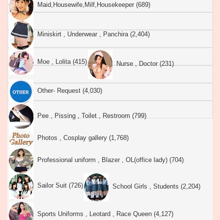
Maid,Housewife,Milf,Housekeeper (689)
Miniskirt , Underwear , Panchira (2,404)
Moe , Lolita (415)
Nurse , Doctor (231)
Other- Request (4,030)
Pee , Pissing , Toilet , Restroom (799)
Photos , Cosplay gallery (1,768)
Professional uniform , Blazer , OL(office lady) (704)
Sailor Suit (726)
School Girls , Students (2,204)
Sports Uniforms , Leotard , Race Queen (4,127)