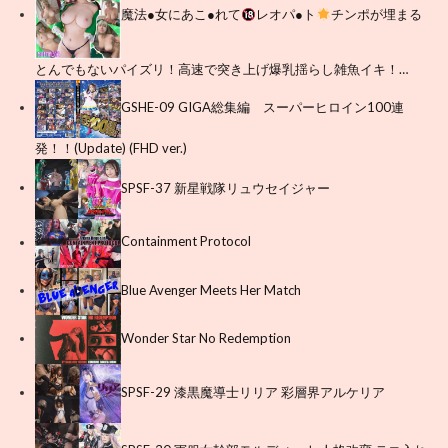
魔法●女にあこ●れて
レオパ●ト
チンポが埋まる
とんでもないパイズリ！高速で突き上げ爆乳揺らし雑魚イキ！…
GSHE-09 GIGA総集編 スーパーヒロイン100連
発！！(Update) (FHD ver.)
SPSF-37 新星戦隊リュウセイジャー
Containment Protocol
Blue Avenger Meets Her Match
Wonder Star No Redemption
SPSF-29 漆黒魔導士リリア 彩層界アルケリア