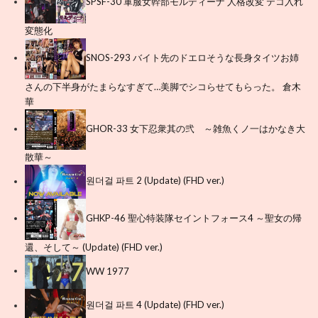
SPSF-30 軍服女幹部モルディーナ 人格改変 テコ入れ
変態化
SNOS-293 バイト先のドエロそうな長身タイツお姉
さんの下半身がたまらなすぎて…美脚でシコらせてもらった。 倉木
華
GHOR-33 女下忍衆其の弐 ～雑魚くノ一はかなき大
散華～
원더걸 파트 2 (Update) (FHD ver.)
GHKP-46 聖心特装隊セイントフォース4 ～聖女の帰
還、そして～ (Update) (FHD ver.)
WW 1977
원더걸 파트 4 (Update) (FHD ver.)