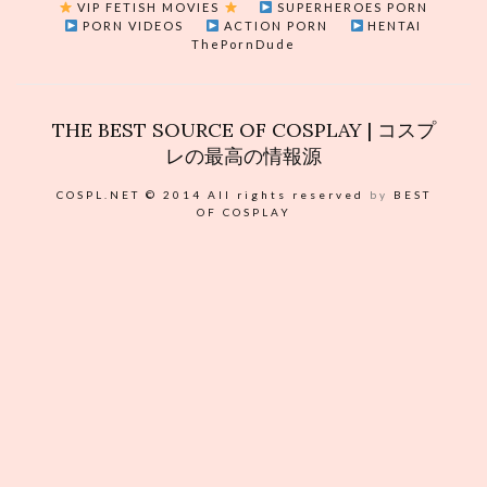
VIP FETISH MOVIES
SUPERHEROES PORN
PORN VIDEOS
ACTION PORN
HENTAI
ThePornDude
THE BEST SOURCE OF COSPLAY | コスプ
レの最高の情報源
COSPL.NET © 2014 All rights reserved
by
BEST
OF COSPLAY