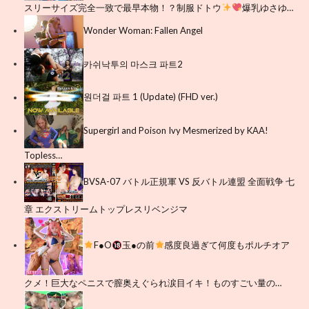
スリーサイズ完全一致で最早本物！？制服ドトウ
爆乳ゆさゆ…
Wonder Woman: Fallen Angel
카쉬낙투의 마스크 파트2
원더걸 파트 1 (Update) (FHD ver.)
Supergirl and Poison Ivy Mesmerized by KAA!
Topless…
BVSA-07 バトル正規軍 VS 反バトル連盟 全面戦争 七
章 エクストリームトップレスリベンジマ
F●O
玉●の前
感度良過ぎて何度もポルチオア
クメ！巨大なペニスで膣奥えぐられ涙目イキ！ものすごい量の…