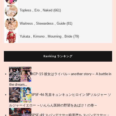
Topless , Ero , Naked (661)
Waitress , Stewardess , Guide (81)
Yukata , Kimono , Mourning , Bride (79)
Ranking ランキング
KCP-15 彼女はライバル～another story～ A battle in
the dream…
SPSF-46 乳首キュンキュンヒロイン SPソルジャー ソ
ルジャーイエロー ～いんらん医師の野望をあばけ！の巻～
SPSF-49 スパンデクサー暗黒堕ち スパンデクサー・