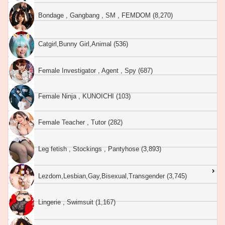
Bondage , Gangbang , SM , FEMDOM (8,270)
Catgirl,Bunny Girl,Animal (536)
Female Investigator , Agent , Spy (687)
Female Ninja , KUNOICHI (103)
Female Teacher , Tutor (282)
Leg fetish , Stockings , Pantyhose (3,893)
Lezdom,Lesbian,Gay,Bisexual,Transgender (3,745)
Lingerie , Swimsuit (1,167)