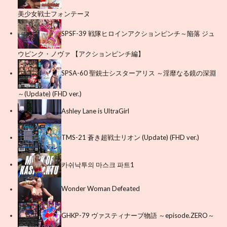
美少女戦士フォンテーヌ
SPSF-39 戦隊ヒロインアクションピンチ～陥落 ジュ
ウピンク・ノヴァ 【アクションピンチ編】
SPSA-60 聖銃士シスターアリス ～淫靡なる鏡の深淵
～(Update) (FHD ver.)
Ashley Lane is UltraGirl
TMS-21 蒼き超戦士リオン (Update) (FHD ver.)
카쉬낙투의 마스크 파트1
Wonder Woman Defeated
GHKP-79 ヴァスティナーブ物語 ～episode.ZERO～