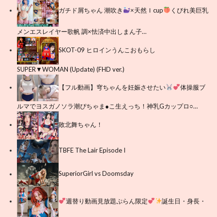
ガチド屑ちゃん 潮吹き
×天然Ｉcup
くびれ美巨乳
メンエスレイヤー歌帆 調×怯済中出しまん子…
SKOT-09 ヒロインうんこおもらし
SUPER▼WOMAN (Update) (FHD ver.)
【フル動画】穹ちゃんを妊娠させたい
体操服ブ
ルマでヨスガノソラ潮ぴちゃま●こ生えっち！神乳Gカップロ○…
敗北舞ちゃん！
TBFE The Lair Episode I
SuperiorGirl vs Doomsday
週替り動画見放題ぷらん限定
誕生日・身長・