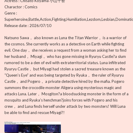
Actress : Chisato Koyama 小山千智
Charactor : Comics
Genre :
Superheroine,Battle,Action,Fighting,Humiliation,Lezdom,Lesbian,Dominati
Release date : 2026/07/10
Natsuno Sawa， also known as Luna the Titan Warrior， is a warrior of
the cosmos. She currently works as a detective on Earth while fighting
evil. One day， she receives a request from a woman asking her to find
her husband， Miyagi， who has gone missing in Ryuryu Castle?a slum
rumored to be a den of evil with extraterritorial status. Luna infiltrated
Ryuryu Castle， but Miyagi had stolen a sacred treasure known as the
“Queen’s Eye” and was being targeted by Ryuka， the ruler of Ryuryu
Castle， and Pogero， a private detective hired by the mafia. Pogero
summons the crocodile monster Aligera using mysterious magic and
attacks Luna. Later， Mosgiton?a bloodsucking monster in the form of a
mosquito and Ryuka’s henchman?joins forces with Pogero and his
crew， and Luna finds herself under attack by two monsters! Will Luna
be able to find and rescue Miyagi?!