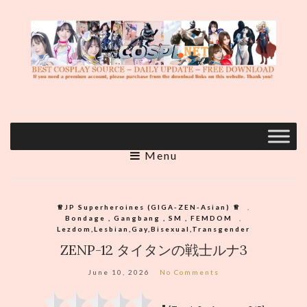
Menu
♕︎JP Superheroines (GIGA-ZEN-Asian) ♕︎
,
Bondage , Gangbang , SM , FEMDOM
,
Lezdom,Lesbian,Gay,Bisexual,Transgender
ZENP-12 タイタンの戦士ルナ3
June 10, 2026
No Comments