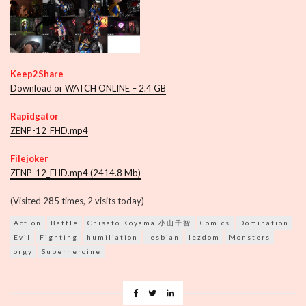
Keep2Share
Download or WATCH ONLINE – 2.4 GB
Rapidgator
ZENP-12_FHD.mp4
Filejoker
ZENP-12_FHD.mp4 (2414.8 Mb)
(Visited 285 times, 2 visits today)
Action
Battle
Chisato Koyama 小山千智
Comics
Domination
Evil
Fighting
humiliation
lesbian
lezdom
Monsters
orgy
Superheroine