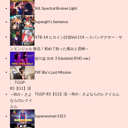
SHL Spectral Broken Light
Supergirl’s Sentence
HTB-14 ヒロイン討伐Vol.114 ～スパンデクサー・サ
ンエンジェル 敗北！初めて知った痛みと恐怖～
원더걸 파트 3 (Update) (FHD ver.)
PKF Blu’s Last Mission
TGGP-83【G1】泪 ～RUI～ さよならのレクイエム
Superwoman S1E1