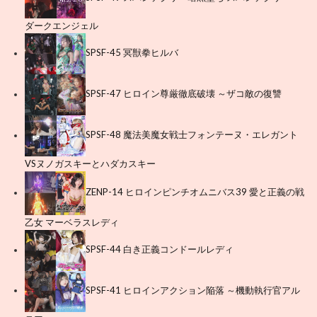
ダークエンジェル
SPSF-45 冥獣拳ヒルバ
SPSF-47 ヒロイン尊厳徹底破壊 ～ザコ敵の復讐
SPSF-48 魔法美魔女戦士フォンテーヌ・エレガント
VSヌノガスキーとハダカスキー
ZENP-14 ヒロインピンチオムニバス39 愛と正義の戦
乙女 マーベラスレディ
SPSF-44 白き正義コンドールレディ
SPSF-41 ヒロインアクション陥落 ～機動執行官アル