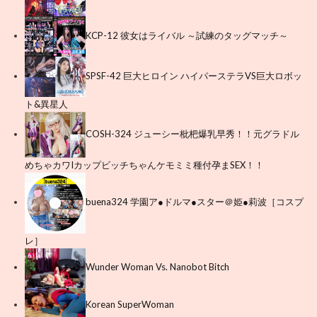
KCP-12 彼女はライバル ～試練のタッグマッチ～
SPSF-42 巨大ヒロイン ハイパーステラVS巨大ロボッ
ト&異星人
COSH-324 ジューシー枇杷爆乳早秀！！元グラドル
めちゃカワIカップビッチちゃんケモミミ種付孕まSEX！！
buena324 学園ア●ドルマ●スター＠姫●莉波［コスプ
レ］
Wunder Woman Vs. Nanobot Bitch
Korean SuperWoman